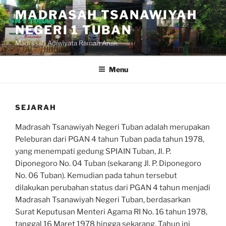
Lompat
MADRASAH TSANAWIYAH
ke
NEGERI 1 TUBAN
konten
Madrasah Adiwiyata Ramah Anak
Menu
SEJARAH
Madrasah Tsanawiyah Negeri Tuban adalah merupakan
Peleburan dari PGAN 4 tahun Tuban pada tahun 1978,
yang menempati gedung SPIAIN Tuban, Jl. P.
Diponegoro No. 04 Tuban (sekarang Jl. P. Diponegoro
No. 06 Tuban). Kemudian pada tahun tersebut
dilakukan perubahan status dari PGAN 4 tahun menjadi
Madrasah Tsanawiyah Negeri Tuban, berdasarkan
Surat Keputusan Menteri Agama RI No. 16 tahun 1978,
tanggal 16 Maret 1978 hingga sekarang. Tahun ini