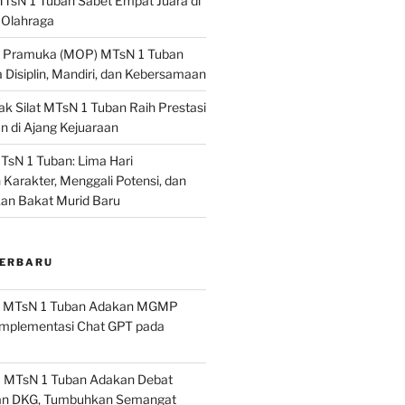
MTsN 1 Tuban Sabet Empat Juara di
 Olahraga
i Pramuka (MOP) MTsN 1 Tuban
Disiplin, Mandiri, dan Kebersamaan
ak Silat MTsN 1 Tuban Raih Prestasi
di Ajang Kejuaraan
N 1 Tuban: Lima Hari
arakter, Menggali Potensi, dan
n Bakat Murid Baru
TERBARU
a
MTsN 1 Tuban Adakan MGMP
mplementasi Chat GPT pada
a
MTsN 1 Tuban Adakan Debat
an DKG, Tumbuhkan Semangat