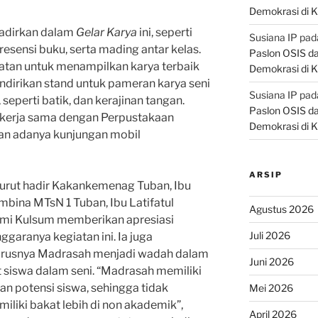
Demokrasi di K
hadirkan dalam
Gelar Karya
ini, seperti
Susiana IP
pad
esensi buku, serta mading antar kelas.
Paslon OSIS d
atan untuk menampilkan karya terbaik
Demokrasi di K
dirikan stand untuk pameran karya seni
Susiana IP
pad
 seperti batik, dan kerajinan tangan.
Paslon OSIS d
ekerja sama dengan Perpustakaan
Demokrasi di K
n adanya kunjungan mobil
ARSIP
turut hadir Kakankemenag Tuban, Ibu
bina MTsN 1 Tuban, Ibu Latifatul
Agustus 2026
Umi Kulsum memberikan apresiasi
Juli 2026
ggaranya kegiatan ini. Ia juga
rusnya Madrasah menjadi wadah dalam
Juni 2026
siswa dalam seni. “Madrasah memiliki
n potensi siswa, sehingga tidak
Mei 2026
liki bakat lebih di non akademik”,
April 2026