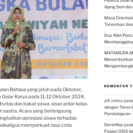
Peserta Didik 
Ajang Seni dan
Masa Orientas
Tanamkan Jiwa 
Dua Atlet Penc
Membanggakan 
MATAMUDA MTs
Menumbuhkan K
Mengembangka
KOMENTAR 
lan Bahasa yang jatuh pada Oktober,
a
Gelar Karya
pada 11-12 Oktober 2024.
aifi zahira
pad
ivitas dan bakat siswa-siswi antar kelas
dengan Tema I
n sastra. Acara yang berlangsung
Pembelajaran
ningkatkan apresiasi siswa terhadap
DevinHep
pad
sekaligus memperkuat rasa cinta
Paslon OSIS d