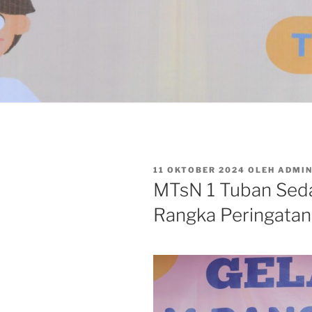
DIPOSKAN
11 OKTOBER 2024
OLEH
ADMI
PADA
MTsN 1 Tuban Seda
Rangka Peringatan