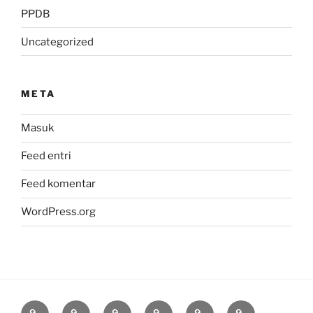
PPDB
Uncategorized
META
Masuk
Feed entri
Feed komentar
WordPress.org
Adiwiyata
Galeri
RDM
Sarpras
Sejarah
SRA