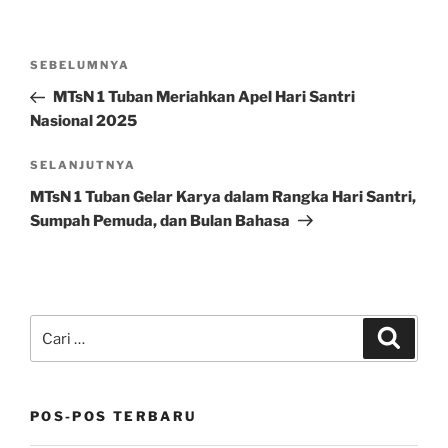
Navigasi
Pos
SEBELUMNYA
pos
Sebelumnya
MTsN 1 Tuban Meriahkan Apel Hari Santri
Nasional 2025
Pos
SELANJUTNYA
Selanjutnya
MTsN 1 Tuban Gelar Karya dalam Rangka Hari Santri,
Sumpah Pemuda, dan Bulan Bahasa
Pencarian
Cari
untuk:
POS-POS TERBARU