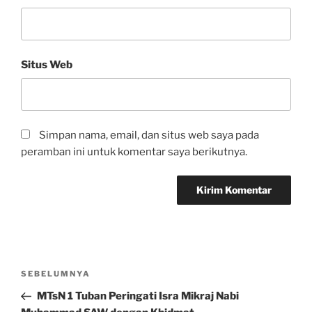
Situs Web
Simpan nama, email, dan situs web saya pada
peramban ini untuk komentar saya berikutnya.
Navigasi
Pos
SEBELUMNYA
pos
Sebelumnya
MTsN 1 Tuban Peringati Isra Mikraj Nabi