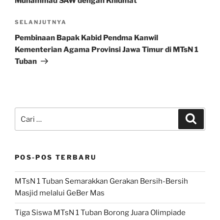
Muhammad SAW dengan Khidmat
Pos
SELANJUTNYA
Selanjutnya
Pembinaan Bapak Kabid Pendma Kanwil
Kementerian Agama Provinsi Jawa Timur di MTsN 1
Tuban
Pencarian
Cari
untuk:
POS-POS TERBARU
MTsN 1 Tuban Semarakkan Gerakan Bersih-Bersih
Masjid melalui GeBer Mas
Tiga Siswa MTsN 1 Tuban Borong Juara Olimpiade