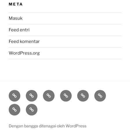
META
Masuk
Feed entri
Feed komentar
WordPress.org
Adiwiyata
Galeri
RDM
Sarpras
Sejarah
SRA
Tenaga
Visi
pendidik
misi
dan
Dengan bangga ditenagai oleh WordPress
kependidikan